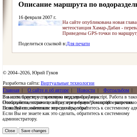
Описание маршрута по водораздел
16 февраля 2007 г.
На сайте опубликована новая глав
метеостанция Хамар-Дабан - перева
Приведены GPS-точки по маршрут
Поделиться ссылкой в:
Для печати
© 2004–2026, Юрий Гуков
Разработка сайта:
Виртуальные технологии
Главная
|
О сайте и об авторе
|
Новости
|
Фотоальбом
|
В вашем браузере отключена поддержка Jasvscript. Работа в так
Вы используете устаревшую версию браузера.
Пожалуйста, включите в браузере режим "Javascript - разрешено
Отображение страниц сайта с этим браузером проблематична.
Если Вы не знаете как это сделать, обратитесь к системному а
Пожалуйста, обновите версию браузера!
Если Вы не знаете как это сделать, обратитесь к системному
администратору.
Close
Save changes