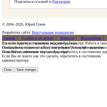
Поделиться ссылкой в:
Для печати
© 2004–2026, Юрий Гуков
Разработка сайта:
Виртуальные технологии
Главная
|
О сайте и об авторе
|
Новости
|
Фотоальбом
|
В вашем браузере отключена поддержка Jasvscript. Работа в так
Вы используете устаревшую версию браузера.
Пожалуйста, включите в браузере режим "Javascript - разрешено
Отображение страниц сайта с этим браузером проблематична.
Если Вы не знаете как это сделать, обратитесь к системному а
Пожалуйста, обновите версию браузера!
Если Вы не знаете как это сделать, обратитесь к системному
администратору.
Close
Save changes