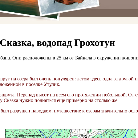
 Сказка, водопад Грохотун
абана. Они расположены в 25 км от Байкала в окружении живоп
ршрут на озера был очень популярен: летом здесь одна за друг
оложенной в поселке Утулик.
ршрута. Перепад высот на всем его протяжении небольшой. От 
ду Сказка нужно подняться еще примерно на столько же.
 был разрушен паводком, путешествие к озерам значительно осл