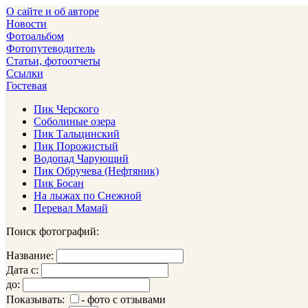
О сайте и об авторе
Новости
Фотоальбом
Фотопутеводитель
Статьи, фотоотчеты
Ссылки
Гостевая
Пик Черского
Соболиные озера
Пик Тальцинский
Пик Порожистый
Водопад Чарующий
Пик Обручева (Нефтяник)
Пик Босан
На лыжах по Снежной
Перевал Мамай
Поиск фотографий:
Название:
Дата с:
до:
Показывать:
- фото с отзывами