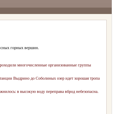
исных горных вершин.
ой проходили многочисленные организованные группы
станции Выдрино до Соболиных озер идет хорошая тропа
ожнилось: в высокую воду переправа вброд небезопасна.